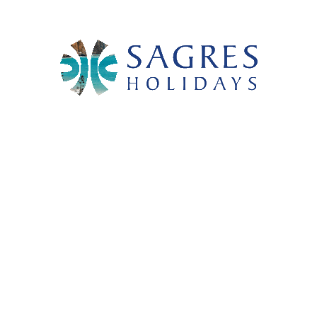
Sagres Holidays
Praça Da República
8650-356 Sagres Algarve
Portugal
Teléfono principal: +351 282 620 040
(Llamada a fijo nacional)
Reservas: +351 282 620 040
(Llamada a fijo nacional)
Correo electrónico general:
info@sagresholidays.com
Reservas:
info@sagresholidays.com